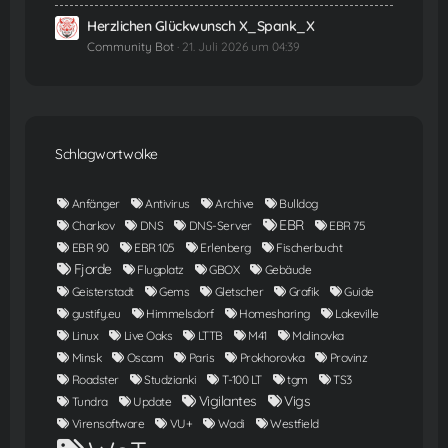
Herzlichen Glückwunsch X_Spank_X
Community Bot
21. Juli 2026 um 04:39
Schlagwortwolke
Anfänger
Antivirus
Archive
Bulldog
EBR
Charkov
DNS
DNS-Server
EBR 75
EBR 90
EBR 105
Erlenberg
Fischerbucht
Fjorde
Flugplatz
GBOX
Gebäude
Geisterstadt
Gems
Gletscher
Grafik
Guide
gustify.eu
Himmelsdorf
Homesharing
Lakeville
Linux
Live Oaks
LTTB
M41
Malinovka
Minsk
Oscam
Paris
Prokhorovka
Provinz
Roadster
Studzianki
T-100 LT
tgm
TS3
Vigilantes
Vigs
Tundra
Update
Virensoftware
VU+
Wadi
Westfield