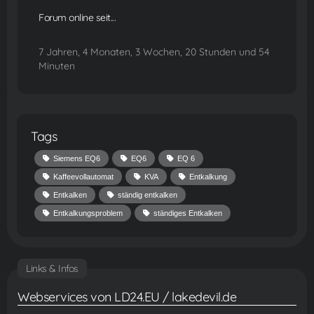
Forum online seit...
7 Jahren, 4 Monaten, 3 Wochen, 20 Stunden und 54
Minuten
Tags
Siemens EQ6
EQ6
EQ 6
Kaffeevollautomat
KVA
Entkalkung
Entkalken
ständig entkalken
Entkalkungsproblem
ständiges Entkalken
Links & Infos
Webservices von LD24.EU / lakedevil.de